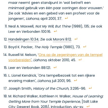
maar neemt geen standpunt in ‘wat betreft een
minimaal gebruik van één paar oorringen door vrouwen.’
Zie ook ‘Advies en een gebed van een profeet voor de
jongeren’,
Liahona
, april 2001, 37.
Neal A. Maxwell,
Not My Will, But Thine
(1988), 135; zie ook
Leer en Verbonden 100:16.
Handelingen 10:34
; Zie ook
Moroni 8:12
.
Boyd K. Packer,
The Holy Temple
(1980), 73.
Russell M. Nelson, ‘
Ons op de zegeningen van de tempel
voorbereiden
',
Liahona
, oktober 2010, 45.
Leer en Verbonden 88:121.
L. Lionel Kendrick, 'Ons tempelbezoek tot een rijkere
ervaring maken',
Liahona
, juli 2001, 96.
Joseph Smith,
History of the Church
, 3:295–96.
M. Richard Walker, Kathleen H. Walker,
House of Learning:
Getting More from Your Temple Experience
, [Salt Lake
City: Deseret Book, 2015], Introduction, xiv-xv.