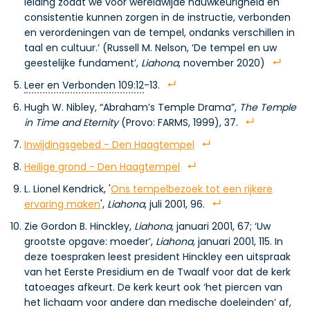
leiding zodat we voor wereldwijde nauwkeurigheid en
consistentie kunnen zorgen in de instructie, verbonden
en verordeningen van de tempel, ondanks verschillen in
taal en cultuur.’ (Russell M. Nelson, ‘De tempel en uw
geestelijke fundament’,
Liahona
, november 2020)
Leer en Verbonden 109:12
-13.
Hugh W. Nibley, “Abraham’s Temple Drama”,
The Temple
in Time and Eternity
(Provo: FARMS, 1999), 37.
Inwijdingsgebed - Den Haagtempel
Heilige grond - Den Haagtempel
L. Lionel Kendrick, '
Ons tempelbezoek tot een rijkere
ervaring maken
',
Liahona
, juli 2001, 96.
Zie Gordon B. Hinckley,
Liahona,
januari 2001, 67; ‘Uw
grootste opgave: moeder’,
Liahona,
januari 2001, 115. In
deze toespraken leest president Hinckley een uitspraak
van het Eerste Presidium en de Twaalf voor dat de kerk
tatoeages afkeurt. De kerk keurt ook ‘het piercen van
het lichaam voor andere dan medische doeleinden’ af,