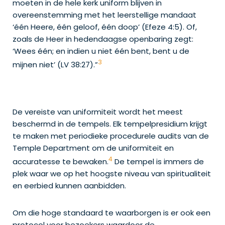
moeten in de hele kerk uniform blijven in
overeenstemming met het leerstellige mandaat
‘één Heere, één geloof, één doop’ (Efeze 4:5). Of,
zoals de Heer in hedendaagse openbaring zegt:
‘Wees één; en indien u niet één bent, bent u de
3
mijnen niet’ (LV 38:27).”
De vereiste van uniformiteit wordt het meest
beschermd in de tempels. Elk tempelpresidium krijgt
te maken met periodieke procedurele audits van de
Temple Department om de uniformiteit en
4
accuratesse te bewaken.
De tempel is immers de
plek waar we op het hoogste niveau van spiritualiteit
en eerbied kunnen aanbidden.
Om die hoge standaard te waarborgen is er ook een
protocol voor bezoekers waardoor de