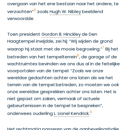
overgaan van het ene bestaan naar het andere, te
6
verzachten”
zoals
Hugh W. Nibley
beeldend
verwoordde.
Toen president
Gordon B. Hinckley
de Den
Haagtempel inwijdde, zei hij: “Wij wijden de grond
7
waarop hij staat met de mooie begroeiing.”
Bij het
8
betreden van het tempelterrein
, de garage of de
wachtruimtes bevinden we ons dus al in de feitelijke
voorportalen van de tempel. “Zoals we onze
wereldse gedachten achter ons laten als we het
terrein van de tempel betreden, zo moeten we ook
onze wereldse gesprekken achter ons laten. Het is
niet gepast om zaken, vermaak of actuele
gebeurtenissen in de tempel te bespreken”,
9
onderwees ouderling
L. Lionel Kendrick
.
Het rechtmatig passeren van de aanbevelingsbalie