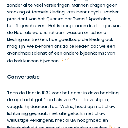
zonder al te veel versieringen. Mannen dragen geen
smoking of formele kleding. President Boyd K. Packer,
president van het Quorum der Twaalf Apostelen,
heeft geschreven: ‘Het is aangenaam in de ogen van
de Heer als we ons lichaam wassen en schone
kleding aantrekken, hoe goedkoop die kleding ook
mag zijn. We behoren ons zo te kleden dat we een
avondmaalsdienst of een andere bijeenkomst van
13
14
de kerk kunnen bijwonen.’
.”
Conversatie
Toen de Heer in 1832 voor het eerst in deze bedeling
de opdracht gaf ‘een huis van God’ te vestigen,
voegde hij daaraan toe: ‘Welnu, houd op met al uw
lichtzinnig gepraat, met alle gelach, met al uw
wellustige verlangens, met al uw hoogmoed en
15
lichtzinnigheid, en met al uw goddeloze werken.’
Die