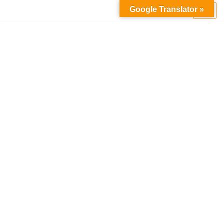
Google Translator »
Ga
naar
de
inhoud