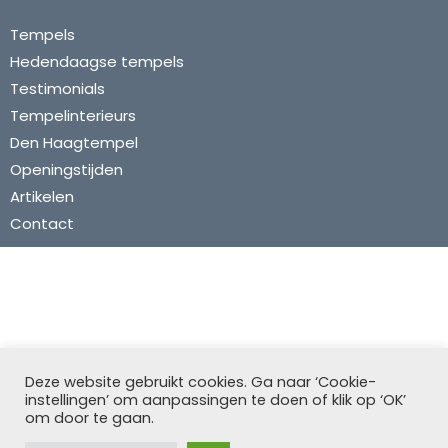
Tempels
Hedendaagse tempels
Testimonials
Tempelinterieurs
Den Haagtempel
Openingstijden
Artikelen
Contact
Dit is een particuliere website die
niet
gelieerd is aan
Deze website gebruikt cookies. Ga naar ‘Cookie-
de Den Haagtempel of De Kerk van Jezus Christus van
instellingen’ om aanpassingen te doen of klik op ‘OK’
de Heiligen der Laatste Dagen.
om door te gaan.