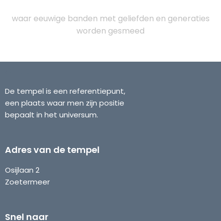
waar eeuwige banden met geliefden en generaties
worden gesmeed
Citaat
De tempel is een referentiepunt,
een plaats waar men zijn positie
bepaalt in het universum.
Adres van de tempel
Osijlaan 2
Zoetermeer
Snel naar