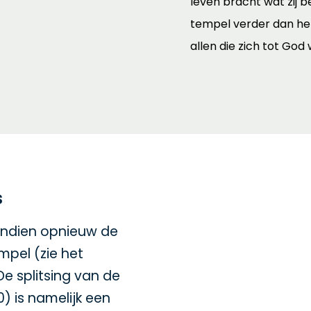
leven bracht wat zij b
tempel verder dan het 
allen die zich tot Go
s
vendien opnieuw de
mpel (zie het
 De splitsing van de
10) is namelijk een