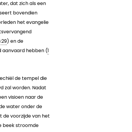
ter, dat zich als een
iseert bovendien
erleden het evangelie
atsvervangend
5:29
) en de
d aanvaard hebben (
1
echiël de tempel die
wd zal worden. Nadat
een visioen naar de
mde water onder de
t de voorzijde van het
 De beek stroomde