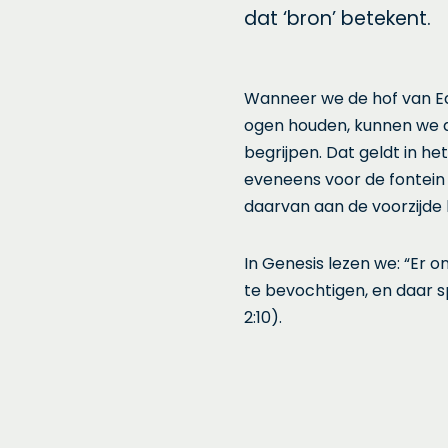
dat ‘bron’ betekent.
Wanneer we de hof van Ed
ogen houden, kunnen we 
begrijpen. Dat geldt in h
eveneens voor de fontein en
daarvan aan de voorzijde
In Genesis lezen we: “Er o
te bevochtigen, en daar spl
2:10).