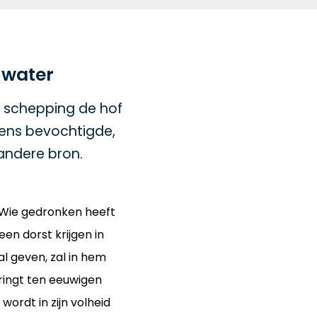
 water
s schepping de hof
ens bevochtigde,
andere bron.
“Wie gedronken heeft
een dorst krijgen in
l geven, zal in hem
ringt ten eeuwigen
wordt in zijn volheid