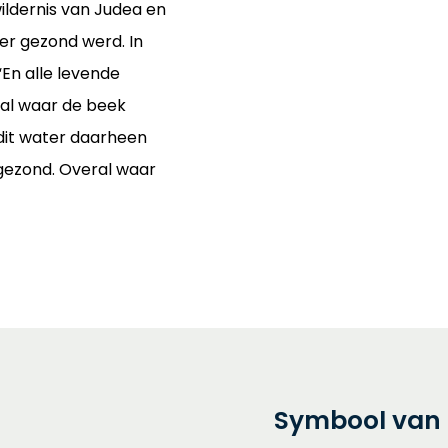
wildernis van Judea en
eer gezond werd. In
“En alle levende
ral waar de beek
s dit water daarheen
gezond. Overal waar
Symbool van 