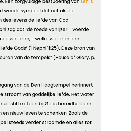
fde. Een zorgvuldige bestudering van
Lehi’s
 tweede symbool dat net als de
 des levens de liefde van God
hi zag dat ‘de roede van ijzer … voerde
ende wateren, … welke wateren een
liefde Gods’ (1 Nephi 11:25). Deze bron van
deuren van de tempels” (House of Glory, p.
 ingang van de Den Haagtempel herinnert
 stroom van goddelijke liefde. Het water
 uit stil te staan bij Gods bereidheid om
n en nieuw leven te schenken. Zoals de
empel steeds verder stroomde en alles tot