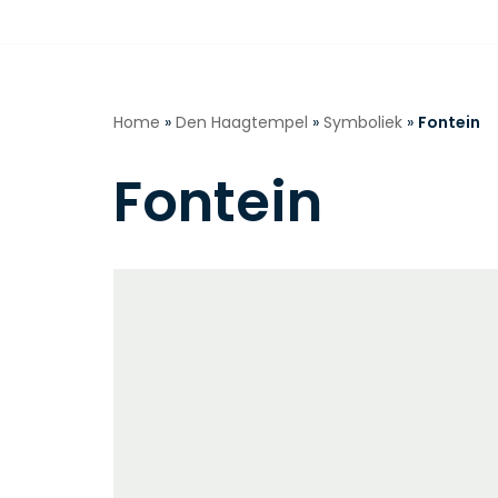
Ga
naar
de
Home
»
Den Haagtempel
»
Symboliek
»
Fontein
inhoud
Fontein