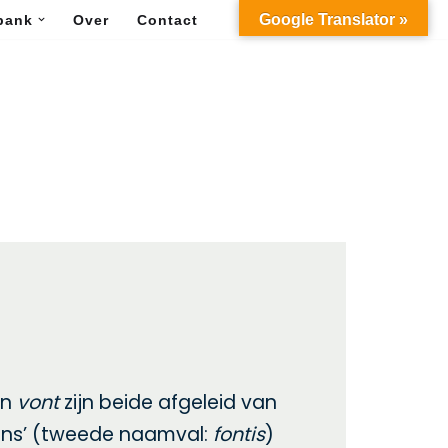
Google Translator »
bank
Over
Contact
en
vont
zijn beide afgeleid van
fons’ (tweede naamval:
fontis
)