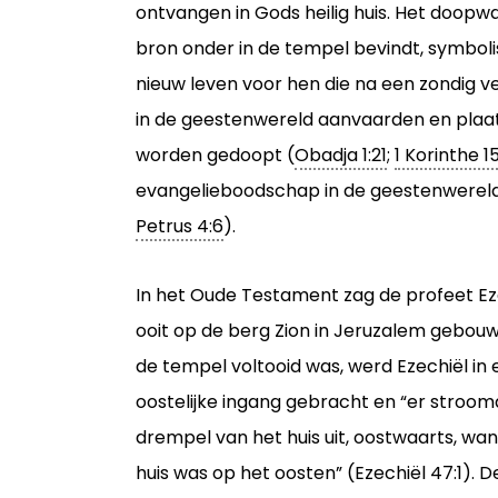
ontvangen in Gods heilig huis. Het doopwa
bron onder in de tempel bevindt, symbol
nieuw leven voor hen die na een zondig v
in de geestenwereld aanvaarden en pla
worden gedoopt (
Obadja 1:21
;
1 Korinthe 1
evangelieboodschap in de geestenwerel
Petrus 4:6
).
In het Oude Testament zag de profeet Ez
ooit op de berg Zion in Jeruzalem gebou
de tempel voltooid was, werd Ezechiël in 
oostelijke ingang gebracht en “er stroo
drempel van het huis uit, oostwaarts, wan
huis was op het oosten” (Ezechiël 47:1).