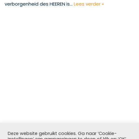
verborgenheid des HEEREN is…
Lees verder »
Dit is een particuliere website die
niet
gelieerd is aan
Deze website gebruikt cookies. Ga naar ‘Cookie-
de Den Haagtempel of De Kerk van Jezus Christus van