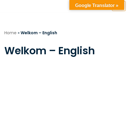
Google Translator »
Ga
naar
de
Home
»
Welkom – English
inhoud
Welkom – English